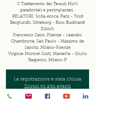
Il Trattamento dei Tessuti Molli
paradontali e perimplantari .
RELATORI: Sofia Aroca, Paris - Tord
Berglundh, Göteborg - Rino Burkhardt
Zürich
Francesco Cairo, Firenze - Leandro
Chambrone, Sao Paulo - Massimo de
Sanctis, Milano-Firenze
Virginie Monnet Corti, Marseille - Giulio
Rasperini, Milano-P
La registrazione è stata chiusa
Scopri gli altri eventi
Orario & Sede
08 feb 2018, 09:00 – 10 feb 2018, 18:00
Università Vita - Salute San Raffaele, Via