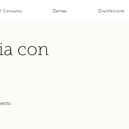
al Consumo
Dentac
Disinfezione
ia con
mento